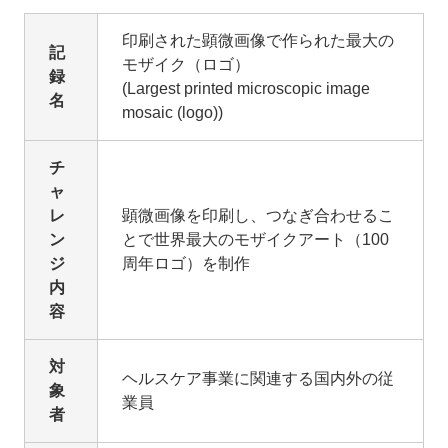
印刷された顕微画像で作られた最大の
記
モザイク（ロゴ）
録
(Largest printed microscopic image
名
mosaic (logo))
チ
ャ
レ
顕微画像を印刷し、つなぎ合わせるこ
ン
とで世界最大のモザイクアート（100
ジ
周年ロゴ）を制作
内
容
対
ヘルスケア事業に関連する国内外の従
象
業員
者