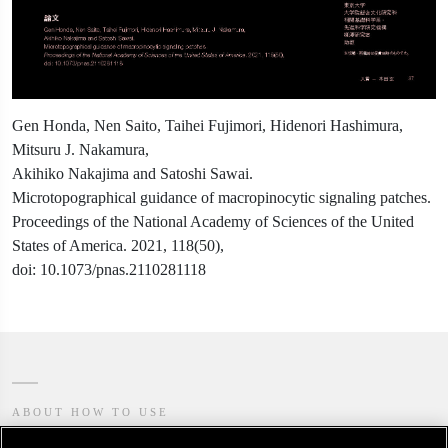
Gen Honda, Nen Saito, Taihei Fujimori, Hidenori Hashimura,
Mitsuru J. Nakamura,
Akihiko Nakajima and Satoshi Sawai.
Microtopographical guidance of macropinocytic signaling patches.
Proceedings of the National Academy of Sciences of the United
States of America. 2021, 118(50),
doi: 10.1073/pnas.2110281118
ABOUT HOW TO USE
作品の利用について