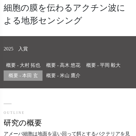
細胞の膜を伝わるアクチン波に
よる地形センシング
2025 入賞
概要 - 大村 拓也
概要 - 高木 悠花
概要 - 平岡 毅大
概要 - 本田 玄
概要 - 米山 鷹介
OUTLINE
研究の概要
アメーバ細胞は地面を這い回って餌とするバクテリアを見