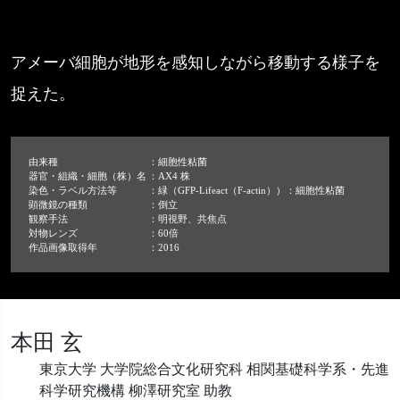
アメーバ細胞が地形を感知しながら移動する様子を
捉えた。
由来種
：細胞性粘菌
器官・組織・細胞（株）名
：AX4 株
染色・ラベル方法等
：緑（GFP-Lifeact（F-actin））：細胞性粘菌
顕微鏡の種類
：倒立
観察手法
：明視野、共焦点
対物レンズ
：60倍
作品画像取得年
：2016
本田 玄
東京大学 大学院総合文化研究科 相関基礎科学系・先進
科学研究機構 柳澤研究室 助教